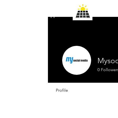
Соларни Системи
Бургас ООД
Mysoc
0
Follower
Profile