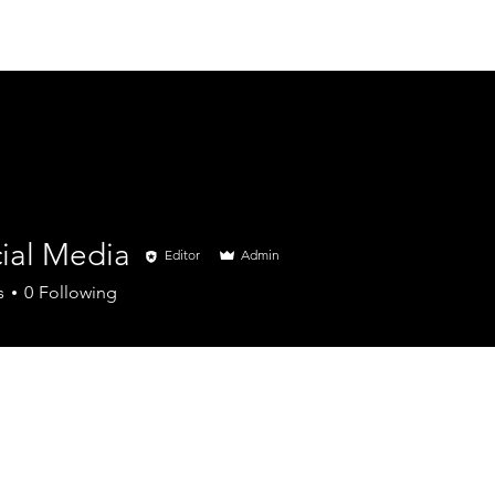
Начало
За нас
Проекти
Усл
ial Media
Editor
Admin
s
0
Following